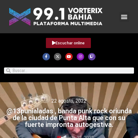
Escuchar online
22 agosto, 2022
@13punialadas , banda punk rock oriunda
de la ciudad de Punta Alta que con su
fuerte impronta autogestiva.
agosto 22, 2022