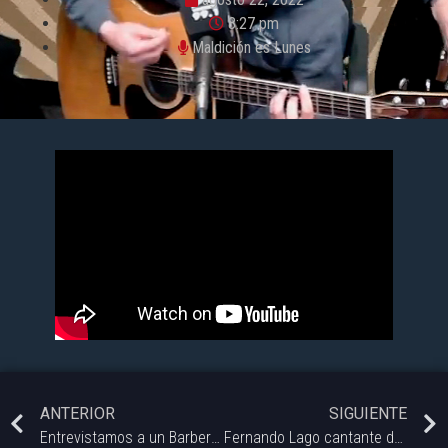
8:27 pm
Maldición es Lunes
ANTERIOR
SIGUIENTE
Entrevistamos a un Barbero Tradicional… el gran Chopper Cuts @chopper_cuts un pionero y responsable de la vuelta a la vieja escuela de barberías.
Fernando Lago cantante de la banda platense Cruzando el Charco @elcharcolaplata que amalgaman diferentes estilos musicales, fusionando el rock con candombe, la cumbia, el reggae, el pop y el funk.