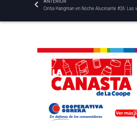
ANTERIOR
Cintia Hangman en Noche Alucinante #26: Las