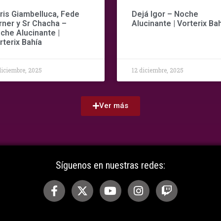
ris Giambelluca, Fede
Dejá Igor – Noche
rner y Sr Chacha –
Alucinante | Vorterix Ba
che Alucinante |
rterix Bahía
diciembre, 2025
12 diciembre, 2025
Ver más
Síguenos en nuestras redes: