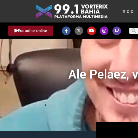
Inicio
Escuchar online
Ale Pelaez, 