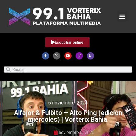
Escuchar online
6 noviembre, 2025
Alfajor & Fulbito – Alto Ping (edición
miércoles) | Vorterix Bahía.
noviembre 6, 2025