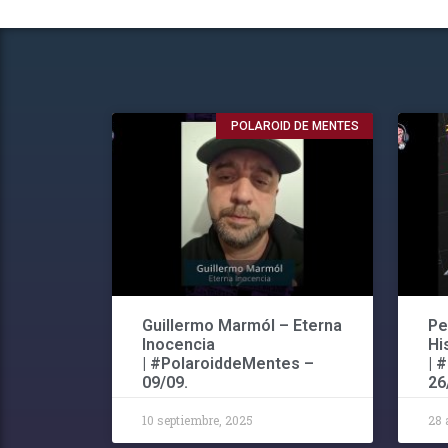
POLAROID DE MENTES
Guillermo Marmól – Eterna
Pe
Inocencia
Hi
| #PolaroiddeMentes –
| 
09/09.
26
10 septiembre, 2025
28 