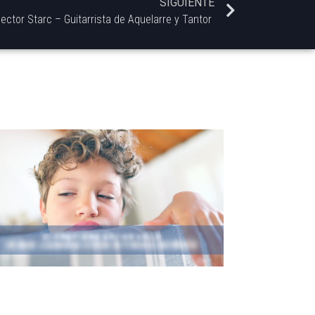
SIGUIENTE
ector Starc – Guitarrista de Aquelarre y Tantor