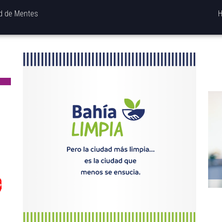
id de Mentes
H