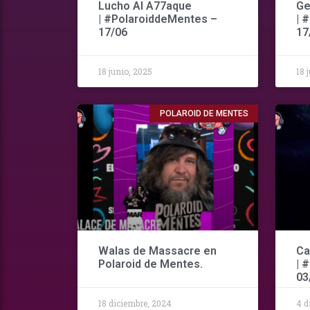
Lucho Al A77aque
Ge
| #PolaroiddeMentes –
| 
17/06
17
18 junio, 2025
18 
POLAROID DE MENTES
Walas de Massacre en
Ca
Polaroid de Mentes.
| 
03
18 diciembre, 2024
4 d