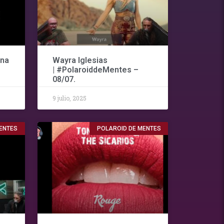
ina
Wayra Iglesias
| #PolaroiddeMentes –
08/07.
9 julio, 2025
ENTES
POLAROID DE MENTES