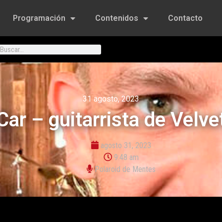
Programación
Contenidos
Contacto
31 agosto, 2023
Car – guitarrista de Velve
agosto 31, 2023
9:48 am
Polaroid de Mentes