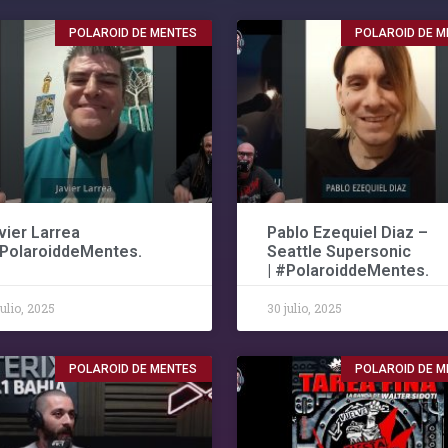
POLAROID DE MENTES
POLAROID DE M
vier Larrea
Pablo Ezequiel Diaz –
#PolaroiddeMentes.
Seattle Supersonic
| #PolaroiddeMentes.
julio, 2025
30 julio, 2025
POLAROID DE MENTES
POLAROID DE M