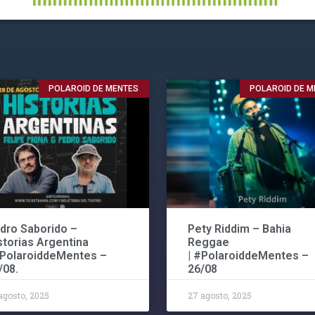
POLAROID DE MENTES
POLAROID DE M
dro Saborido –
Pety Riddim – Bahia
storias Argentina
Reggae
#PolaroiddeMentes –
| #PolaroiddeMentes –
/08.
26/08
agosto, 2025
27 agosto, 2025