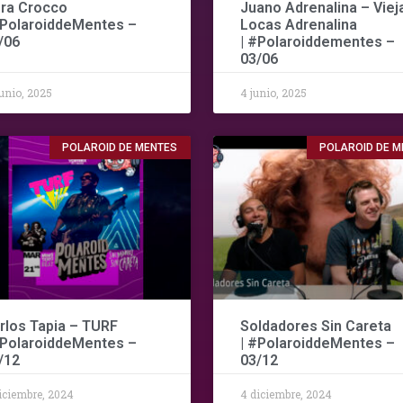
ra Crocco
Juano Adrenalina – Viej
#PolaroiddeMentes –
Locas Adrenalina
/06
| #Polaroiddementes –
03/06
junio, 2025
4 junio, 2025
POLAROID DE MENTES
POLAROID DE M
rlos Tapia – TURF
Soldadores Sin Careta
#PolaroiddeMentes –
| #PolaroiddeMentes –
/12
03/12
iciembre, 2024
4 diciembre, 2024