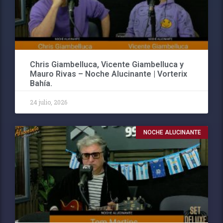
Chris Giambelluca, Vicente Giambelluca y
Mauro Rivas – Noche Alucinante | Vorterix
Bahía.
24 julio, 2026
NOCHE ALUCINANTE