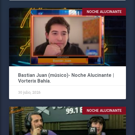
NOCHE ALUCINANTE
Bastian Juan (músico)- Noche Alucinante |
Vorterix Bahía.
30 julio, 2026
NOCHE ALUCINANTE