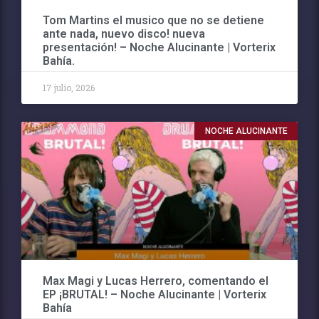
Tom Martins el musico que no se detiene
ante nada, nuevo disco! nueva
presentación! – Noche Alucinante | Vorterix
Bahía.
17 julio, 2026
NOCHE ALUCINANTE
Max Magi y Lucas Herrero, comentando el
EP ¡BRUTAL! – Noche Alucinante | Vorterix
Bahía