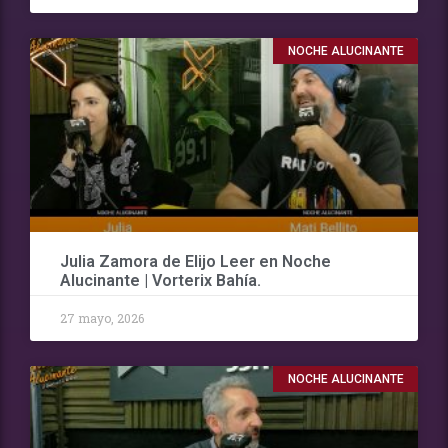
NOCHE ALUCINANTE
Julia Zamora de Elijo Leer en Noche
Alucinante | Vorterix Bahía.
27 mayo, 2026
NOCHE ALUCINANTE