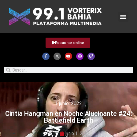
Escuchar online
1 junio, 2022
Cintia Hangman en Noche Alucinante #24:
Battlefield Earth
junio 1, 2022