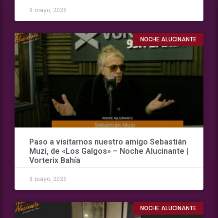
8 mayo, 2026
NOCHE ALUCINANTE
Paso a visitarnos nuestro amigo Sebastián
Muzi, de «Los Galgos» – Noche Alucinante |
Vorterix Bahía
8 mayo, 2026
NOCHE ALUCINANTE