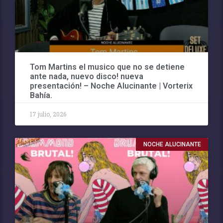
Tom Martins el musico que no se detiene
ante nada, nuevo disco! nueva
presentación! – Noche Alucinante | Vorterix
Bahía.
17 julio, 2026
NOCHE ALUCINANTE