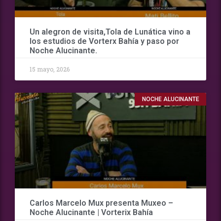
Un alegron de visita,Tola de Lunática vino a
los estudios de Vorterx Bahía y paso por
Noche Alucinante.
15 mayo, 2026
NOCHE ALUCINANTE
Carlos Marcelo Mux presenta Muxeo –
Noche Alucinante | Vorterix Bahía