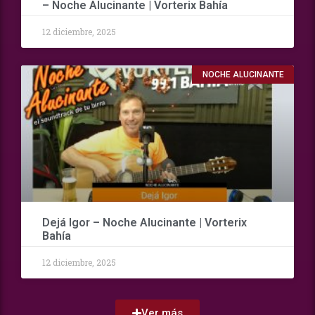
– Noche Alucinante | Vorterix Bahía
12 diciembre, 2025
NOCHE ALUCINANTE
Dejá Igor – Noche Alucinante | Vorterix
Bahía
12 diciembre, 2025
Ver más