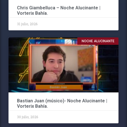
Chris Giambelluca – Noche Alucinante |
Vorterix Bahía.
31 julio, 2026
NOCHE ALUCINANTE
Bastian Juan (músico)- Noche Alucinante |
Vorterix Bahía.
30 julio, 2026