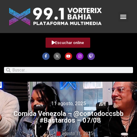
Escuchar online
11 agosto, 2025
Comida Venezola – @contodoccsbb
| #Bastardos – 07/08
agosto 11, 2025