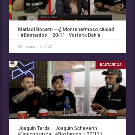
Marisol Bocetti – @Montehermoso.ciudad
| #Bastardos – 20/11 | Vorterix Bahía.
20 noviembre, 2025
BASTARDOS
Joaquin Tarda – Joaquin Scheverin –
@joacos.pizza | #Bastardos – 20/11 |