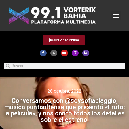
Escuchar online
28 octubre, 2022
Conversamos con @soysofiapiaggio,
música puntaaltense que presentó «Fruto:
la película», y nos contó todos los detalles
sobre el estreno.