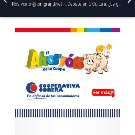
Nos visitó @tomgrandinetti, músico de @somosminiaturas.
Debate en E-Cultura: ¿Le gusto o estoy flasheando?