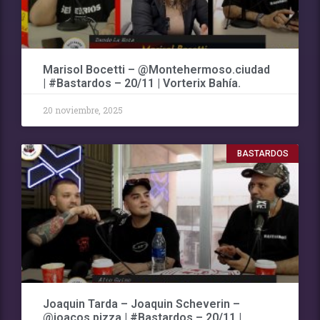
Marisol Bocetti – @Montehermoso.ciudad
| #Bastardos – 20/11 | Vorterix Bahía.
20 noviembre, 2025
BASTARDOS
Joaquin Tarda – Joaquin Scheverin –
@joacos.pizza | #Bastardos – 20/11 |