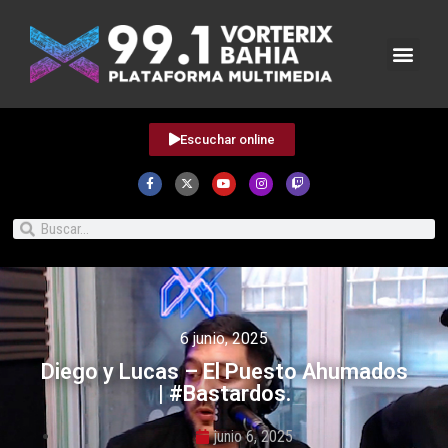
Escuchar online
6 junio, 2025
Diego y Lucas – El Puesto Ahumados
| #Bastardos.
junio 6, 2025