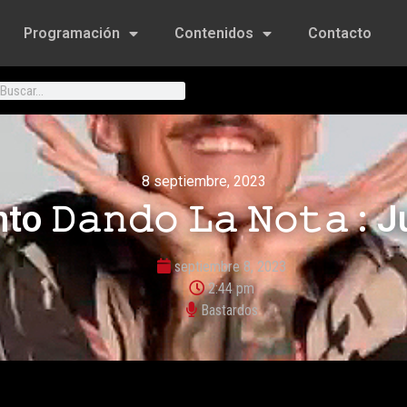
Programación
Contenidos
Contacto
8 septiembre, 2023
 𝙳𝚊𝚗𝚍𝚘 𝙻𝚊 𝙽𝚘𝚝𝚊 : 
septiembre 8, 2023
2:44 pm
Bastardos