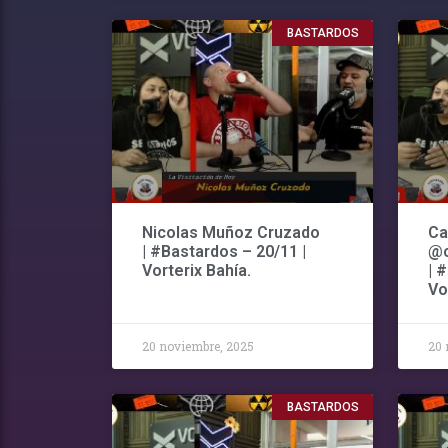
BASTARDOS
Nicolas Muñoz Cruzado
Ca
| #Bastardos – 20/11 |
@c
Vorterix Bahía.
| 
Vo
20 noviembre, 2025
20 
BASTARDOS