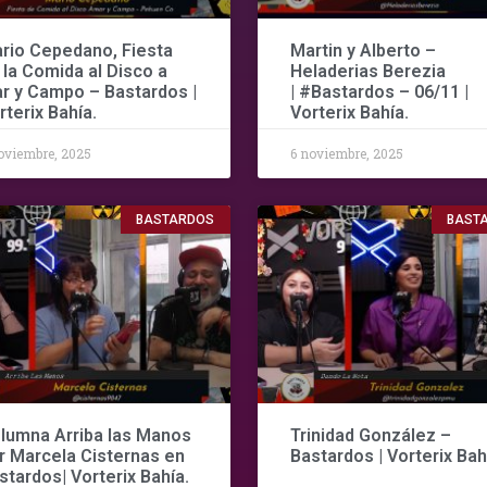
rio Cepedano, Fiesta
Martin y Alberto –
 la Comida al Disco a
Heladerias Berezia
r y Campo – Bastardos |
| #Bastardos – 06/11 |
rterix Bahía.
Vorterix Bahía.
oviembre, 2025
6 noviembre, 2025
BASTARDOS
BAST
lumna Arriba las Manos
Trinidad González –
r Marcela Cisternas en
Bastardos | Vorterix Bah
stardos| Vorterix Bahía.