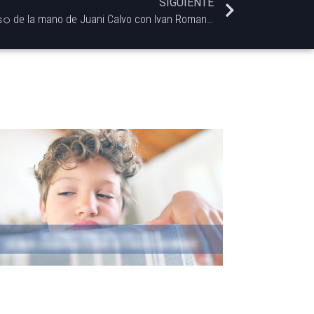
SIGUIENTE
La columna culinaria 𝙰𝚕𝚝𝚘 𝙶𝚞𝚒𝚜𝚘 de la mano de Juani Calvo con Ivan Romanelli @elgordoliberosky