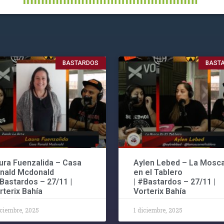
BASTARDOS
BAST
ura Fuenzalida – Casa
Aylen Lebed – La Mosc
nald Mcdonald
en el Tablero
#Bastardos – 27/11 |
| #Bastardos – 27/11 |
rterix Bahía
Vorterix Bahía
iciembre, 2025
1 diciembre, 2025