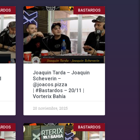
ARDOS
BASTARDOS
Joaquin Tarda – Joaquin
d
Scheverin –
@joacos.pizza
| #Bastardos – 20/11 |
Vorterix Bahía
20 noviembre, 2025
ARDOS
BASTARDOS