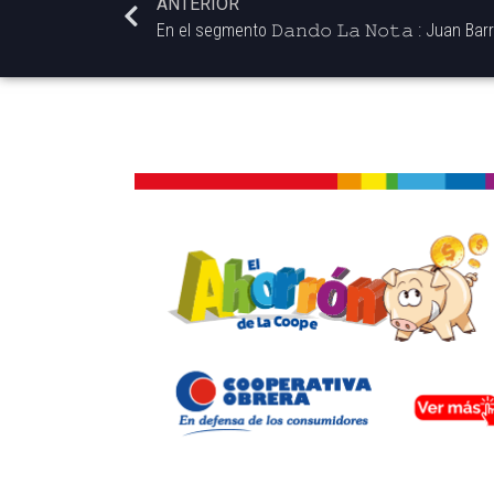
ANTERIOR
En el segmento 𝙳𝚊𝚗𝚍𝚘 𝙻𝚊 𝙽𝚘𝚝𝚊 : Juan Bar