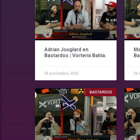
Adrian Jouglard en
Ma
Bastardos | Vorterix Bahía.
Ba
18 noviembre, 2025
18 
BASTARDOS