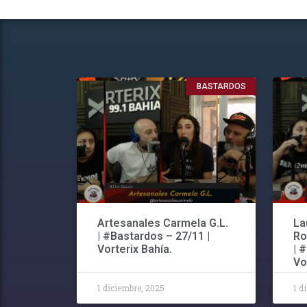
BASTARDOS
Artesanales Carmela G.L.
La
| #Bastardos – 27/11 |
Ro
Vorterix Bahía.
| 
Vo
1 diciembre, 2025
1 d