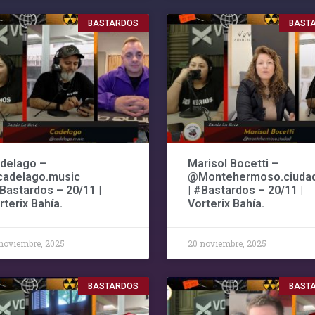
BASTARDOS
BAST
delago –
Marisol Bocetti –
adelago.music
@Montehermoso.ciuda
#Bastardos – 20/11 |
| #Bastardos – 20/11 |
rterix Bahía.
Vorterix Bahía.
noviembre, 2025
20 noviembre, 2025
BASTARDOS
BAST