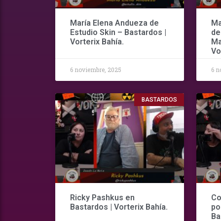
María Elena Andueza de
Ma
Estudio Skin – Bastardos |
de
Vorterix Bahía.
Ma
Vo
6 noviembre, 2025
6 n
BASTARDOS
Ricky Pashkus en
Co
Bastardos | Vorterix Bahía.
po
Ba