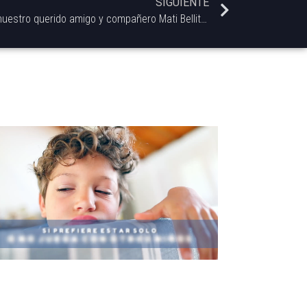
SIGUIENTE
La Sección Cultura alcohólica por nuestro querido amigo y compañero Mati Bellitto Capitulo 4