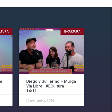
LTURA
E-CULTURA
te
Diego y Guillermo – Murga
 –
Via Libre | #ECultura –
14/11.
15 noviembre, 2024