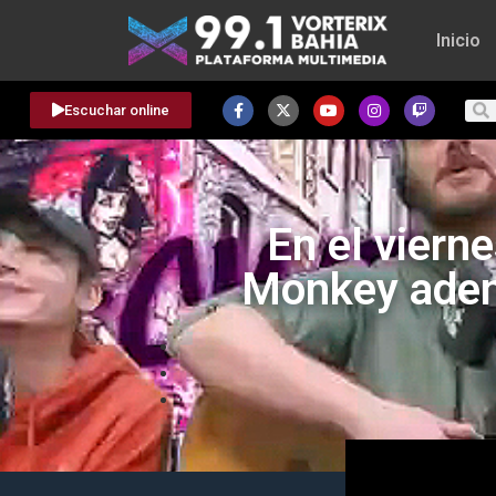
Inicio
Escuchar online
En el viern
Monkey adema