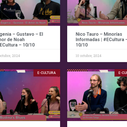
genia – Gustavo – El
Nico Tauro – Minorías
or de Noah
Informadas | #ECultura 
#ECultura – 10/10
10/10
octubre, 2024
10 octubre, 2024
E-CULTURA
E-CU