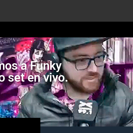
amos a Funky
 set en vivo.