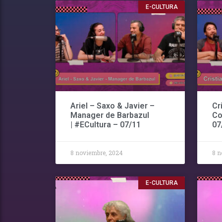
E-CULTURA
Ariel – Saxo & Javier –
Cr
Manager de Barbazul
Co
| #ECultura – 07/11
07
8 noviembre, 2024
8 n
E-CULTURA