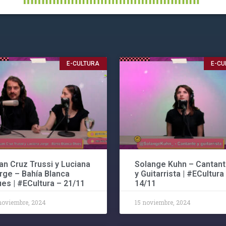
E-CULTURA
E-CU
an Cruz Trussi y Luciana
Solange Kuhn – Cantan
rge – Bahía Blanca
y Guitarrista | #ECultura
ues | #ECultura – 21/11
14/11
noviembre, 2024
15 noviembre, 2024