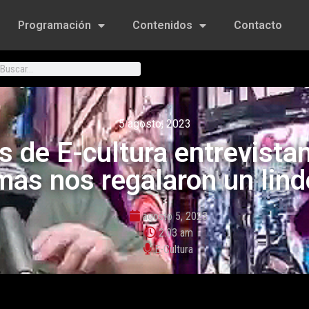
Programación
Contenidos
Contacto
5 agosto, 2023
es de E-cultura entrevist
s nos regalaron un lindo
agosto 5, 2023
2:03 am
E-Cultura