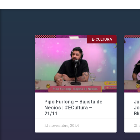
E-CULTURA
Pipo Furlong – Bajista de
Ju
Necios | #ECultura –
Jo
21/11
Bl
21 noviembre, 2024
21 