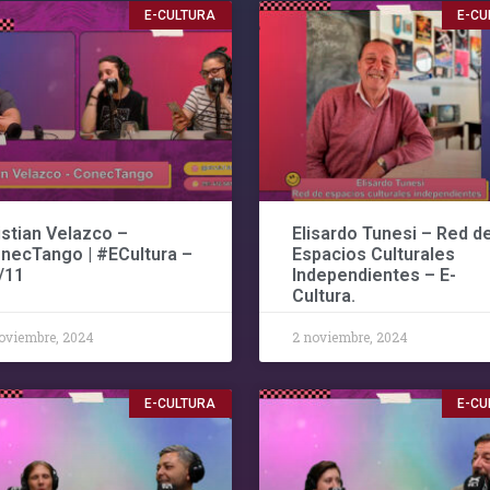
E-CULTURA
E-CU
istian Velazco –
Elisardo Tunesi – Red d
necTango | #ECultura –
Espacios Culturales
/11
Independientes – E-
Cultura.
oviembre, 2024
2 noviembre, 2024
E-CULTURA
E-CU