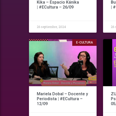
Kika – Espacio Kánika
Bu
| #ECultura – 26/09
| 
26 septiembre, 2024
26 
E-CULTURA
Mariela Dobal – Docente y
ZU
Periodista | #ECultura –
Ps
12/09
05