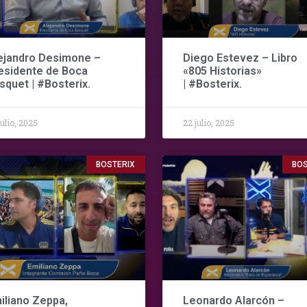
ejandro Desimone –
Diego Estevez – Libro
esidente de Boca
«805 Historias»
squet | #Bosterix.
| #Bosterix.
julio, 2025
22 julio, 2025
BOSTERIX
BOS
iliano Zeppa,
Leonardo Alarcón –