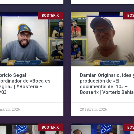
BOSTERIX
BOS
bricio Segal –
Damian Originario, idea 
ordinador de «Boca es
producción de «El
egria» | #Bosterix –
documental del 10» –
/03
Bosterix | Vorterix Bahía
marzo, 2026
28 febrero, 2026
BOSTERIX
BOS