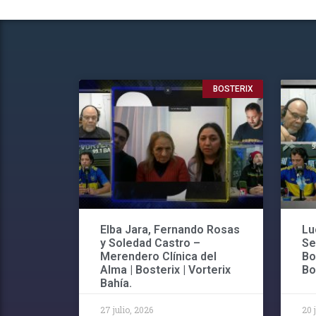
BOSTERIX
Elba Jara, Fernando Rosas
Lu
y Soledad Castro –
Se
Merendero Clínica del
Bo
Alma | Bosterix | Vorterix
Bo
Bahía.
27 julio, 2026
20 