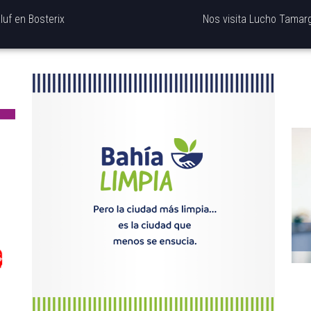
luf en Bosterix
Nos visita Lucho Tamarg