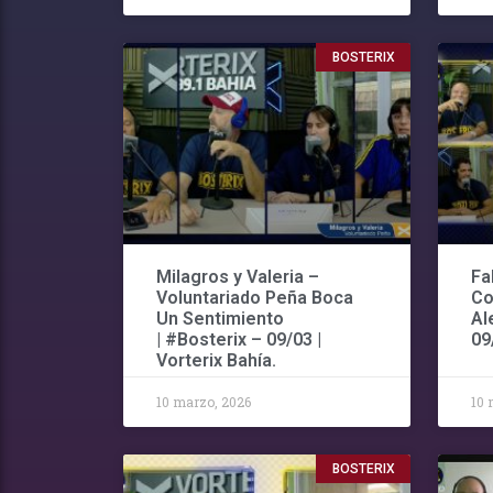
BOSTERIX
Milagros y Valeria –
Fa
Voluntariado Peña Boca
Co
Un Sentimiento
Al
| #Bosterix – 09/03 |
09
Vorterix Bahía.
10 marzo, 2026
10 
BOSTERIX