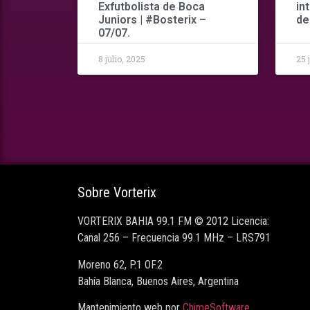
Exfutbolista de Boca
in
Juniors | #Bosterix –
de
07/07.
8 julio, 2025
25 
Sobre Vorterix
VORTERIX BAHIA 99.1 FM © 2012 Licencia:
Canal 256 – Frecuencia 99.1 MHz – LRS791
Moreno 62, P.1 OF.2
Bahía Blanca, Buenos Aires, Argentina
Mantenimiento web por
ChimeSoftware