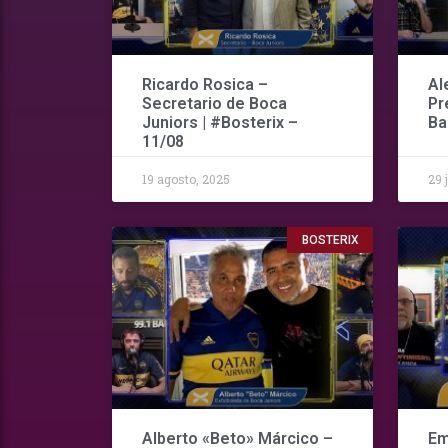
Ricardo Rosica –
Al
Secretario de Boca
Pr
Juniors | #Bosterix –
Ba
11/08
19 agosto, 2025
29 
BOSTERIX
Alberto «Beto» Márcico –
Em