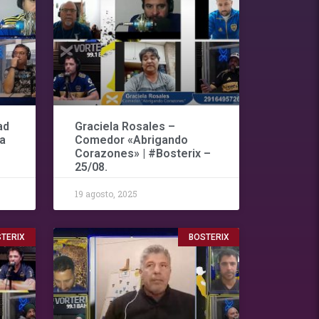
ad
Graciela Rosales –
ia
Comedor «Abrigando
Corazones» | #Bosterix –
25/08.
19 agosto, 2025
TERIX
BOSTERIX