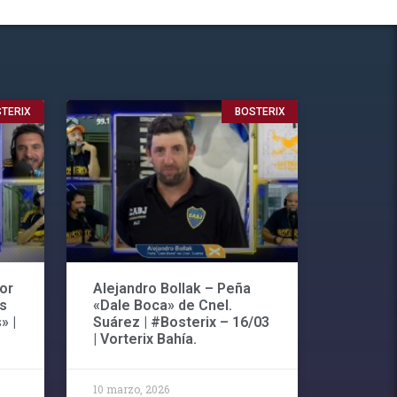
TERIX
BOSTERIX
or
Alejandro Bollak – Peña
os
«Dale Boca» de Cnel.
» |
Suárez | #Bosterix – 16/03
| Vorterix Bahía.
10 marzo, 2026