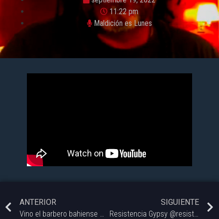
11:22 pm
Maldición es Lunes
ANTERIOR
SIGUIENTE
Vino el barbero bahiense más importante de la ciudad @alejocarrera1 lindyhoppers a Maldición es Lunes.
Resistencia Gypsy @resistencia_gypsy hacen honor a la música gitana con un toque distintivo, quienes se presentarán el próximo viernes en el teatro municipal y hoy vienen a tocar a @maldicioneslunes