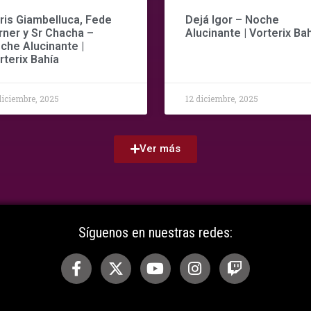
ris Giambelluca, Fede
Dejá Igor – Noche
rner y Sr Chacha –
Alucinante | Vorterix Ba
che Alucinante |
rterix Bahía
diciembre, 2025
12 diciembre, 2025
Ver más
Síguenos en nuestras redes: