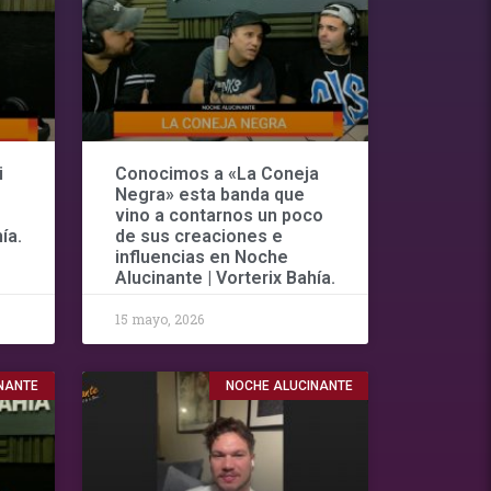
i
Conocimos a «La Coneja
Negra» esta banda que
vino a contarnos un poco
ía.
de sus creaciones e
influencias en Noche
Alucinante | Vorterix Bahía.
15 mayo, 2026
NANTE
NOCHE ALUCINANTE