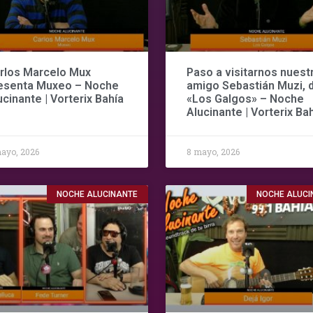
rlos Marcelo Mux
Paso a visitarnos nuest
esenta Muxeo – Noche
amigo Sebastián Muzi, 
ucinante | Vorterix Bahía
«Los Galgos» – Noche
Alucinante | Vorterix Ba
ayo, 2026
8 mayo, 2026
NOCHE ALUCINANTE
NOCHE ALUCI