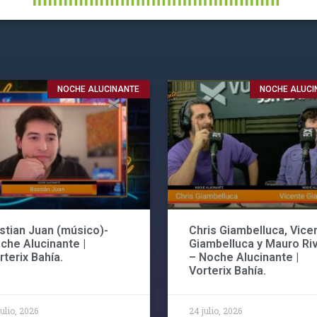
NOCHE ALUCINANTE
NOCHE ALUCI
stian Juan (músico)-
Chris Giambelluca, Vice
che Alucinante |
Giambelluca y Mauro Ri
rterix Bahía.
– Noche Alucinante |
Vorterix Bahía.
julio, 2026
24 julio, 2026