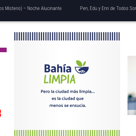
os Misterio) – Noche Alucinante.
Pen, Edu y Enri de Todos Son