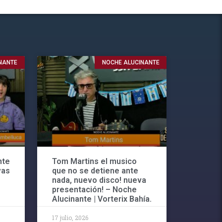
NANTE
NOCHE ALUCINANTE
nte
Tom Martins el musico
vas
que no se detiene ante
nada, nuevo disco! nueva
presentación! – Noche
Alucinante | Vorterix Bahía.
17 julio, 2026