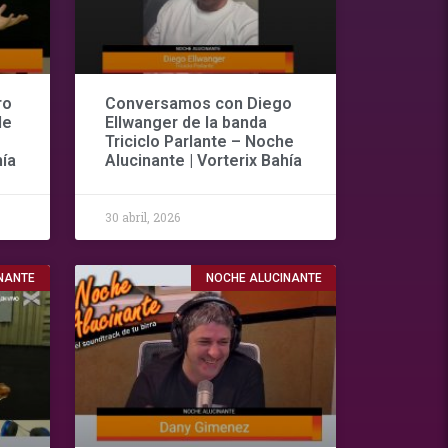
ro
Conversamos con Diego
de
Ellwanger de la banda
Triciclo Parlante – Noche
hía
Alucinante | Vorterix Bahía
30 abril, 2026
NANTE
NOCHE ALUCINANTE