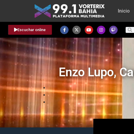
Inicio
Escuchar online
Enzo Lupo, Ca