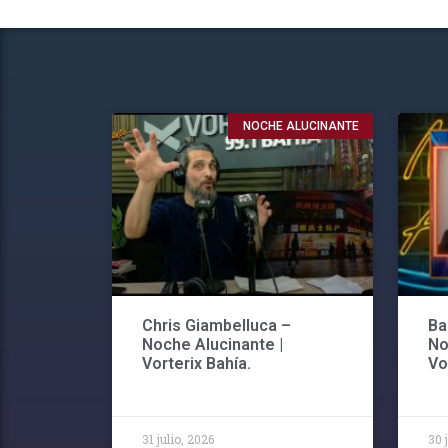
NOCHE ALUCINANTE
Chris Giambelluca –
Ba
Noche Alucinante |
No
Vorterix Bahía.
Vo
31 julio, 2026
30 