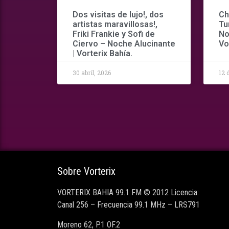
Dos visitas de lujo!, dos
Ch
artistas maravillosas!,
Tu
Friki Frankie y Sofi de
No
Ciervo – Noche Alucinante
Vo
| Vorterix Bahía.
30 abril, 2026
12 
Sobre Vorterix
VORTERIX BAHIA 99.1 FM © 2012 Licencia:
Canal 256 – Frecuencia 99.1 MHz – LRS791
Moreno 62, P.1 OF.2