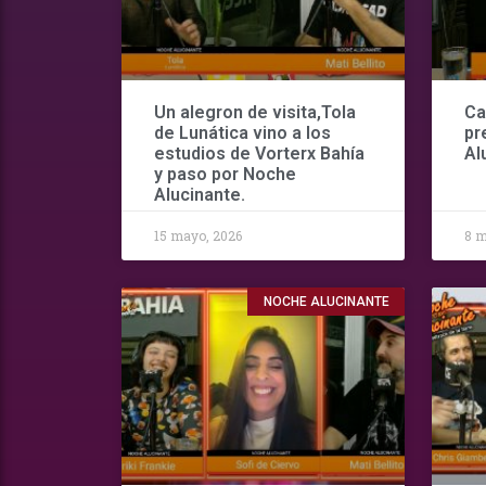
Un alegron de visita,Tola
Ca
de Lunática vino a los
pr
estudios de Vorterx Bahía
Al
y paso por Noche
Alucinante.
15 mayo, 2026
8 m
NOCHE ALUCINANTE