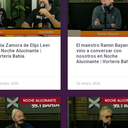
lia Zamora de Elijo Leer
El maestro Ramin Bayan
 Noche Alucinante |
vino a conversar con
rterix Bahía.
nosotros en Noche
Alucinante | Vorterix Bah
mayo, 2026
22 mayo, 2026
NOCHE ALUCINANTE
NOCHE ALUCI