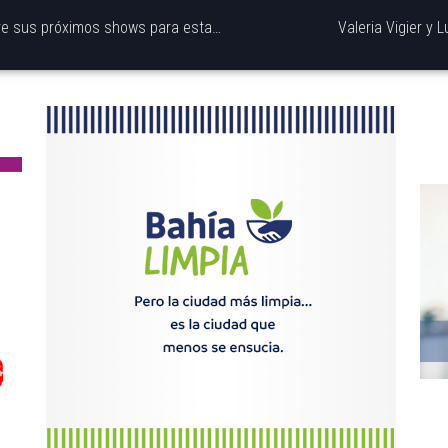
Nos visitaron @lunaenorbita, nos contaron sobre sus próximos shows para estas vacaciones de invierno.
Valeria Vigier y 