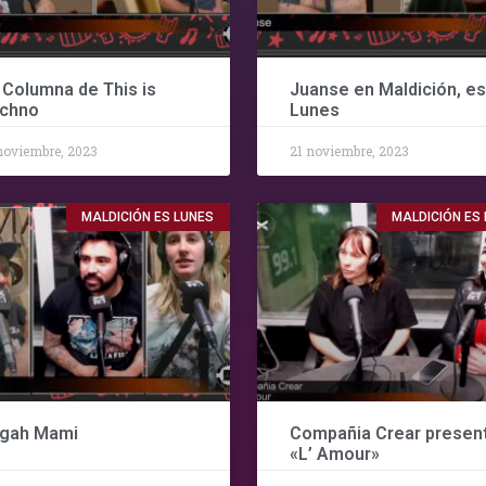
 Columna de This is
Juanse en Maldición, es
chno
Lunes
noviembre, 2023
21 noviembre, 2023
MALDICIÓN ES LUNES
MALDICIÓN ES
gah Mami
Compañia Crear presen
«L’ Amour»