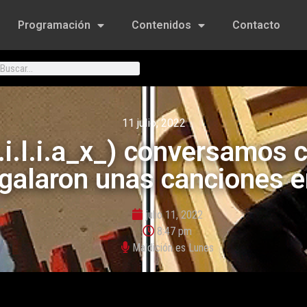
Programación
Contenidos
Contacto
11 julio, 2022
.i.l.i.a_x_) conversamos c
galaron unas canciones e
julio 11, 2022
8:47 pm
Maldición es Lunes