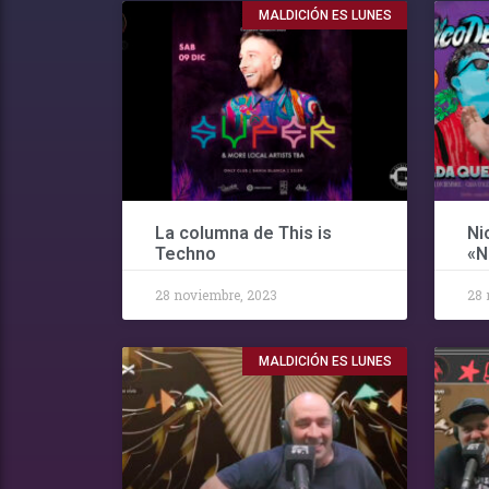
MALDICIÓN ES LUNES
La columna de This is
Ni
Techno
«N
28 noviembre, 2023
28 
MALDICIÓN ES LUNES