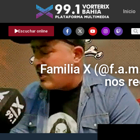
Inicio
Escuchar online
Familia X (@f.a.m
nos re