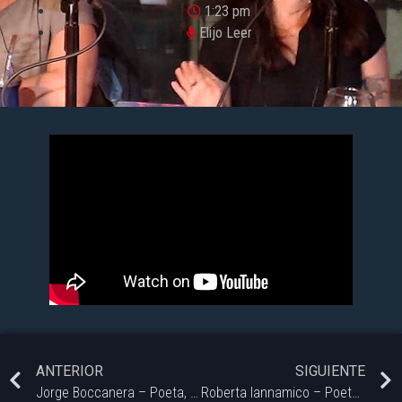
1:23 pm
Elijo Leer
ANTERIOR
SIGUIENTE
Jorge Boccanera – Poeta, Periodista y Critico | #ElijoLeer – 07/10
Roberta Iannamico – Poeta, Música y Editora | #ElijoLeer – 02/09