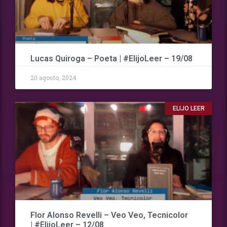
Lucas Quiroga – Poeta | #ElijoLeer – 19/08
20 agosto, 2024
ELIJO LEER
Flor Alonso Revelli – Veo Veo, Tecnicolor
| #ElijoLeer – 12/08