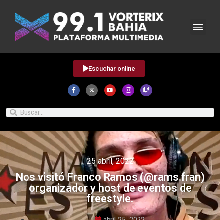
Escuchar online
25 abril, 2022
Nos visitó Franco Ramos (@rams.fran)
organizador y host de eventos de
freestyle.
abril 25, 2022