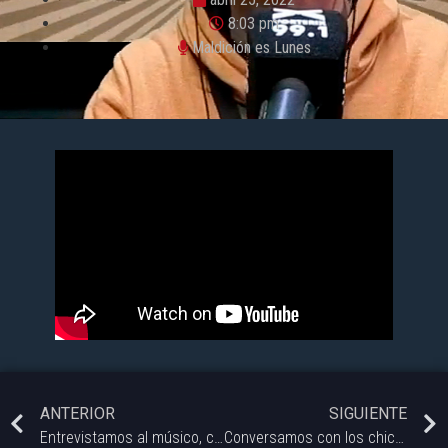
8:03 pm
Maldición es Lunes
ANTERIOR
SIGUIENTE
Entrevistamos al músico, cantante y productor Gaspar om @gasparom_oficial que se presentará en nuestra ciudad en la Zion Fest VI junto a @cristian_raiz.
Conversamos con los chicos de Resistencia Gypsy (@resistencia_gypsy) que hacen honor a la música gitana con un toque distintivo.