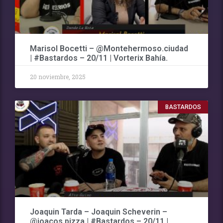
Marisol Bocetti – @Montehermoso.ciudad
| #Bastardos – 20/11 | Vorterix Bahía.
20 noviembre, 2025
BASTARDOS
Joaquin Tarda – Joaquin Scheverin –
@joacos.pizza | #Bastardos – 20/11 |