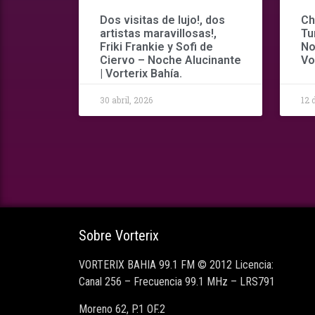
Dos visitas de lujo!, dos
Ch
artistas maravillosas!,
Tu
Friki Frankie y Sofi de
No
Ciervo – Noche Alucinante
Vo
| Vorterix Bahía.
30 abril, 2026
12 
Sobre Vorterix
VORTERIX BAHIA 99.1 FM © 2012 Licencia:
Canal 256 – Frecuencia 99.1 MHz – LRS791
Moreno 62, P.1 OF.2