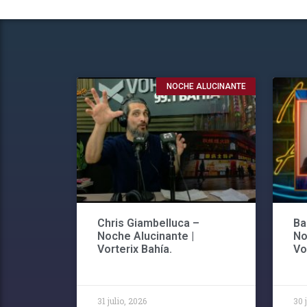
NOCHE ALUCINANTE
Chris Giambelluca –
Ba
Noche Alucinante |
No
Vorterix Bahía.
Vo
31 julio, 2026
30 