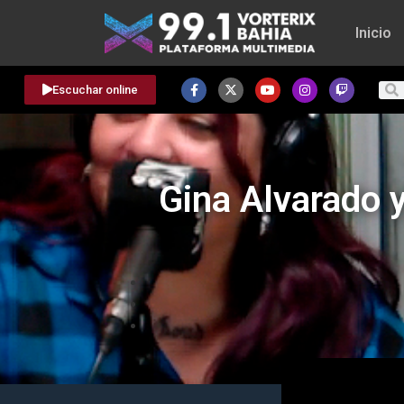
Inicio
Escuchar online
Gina Alvarado 