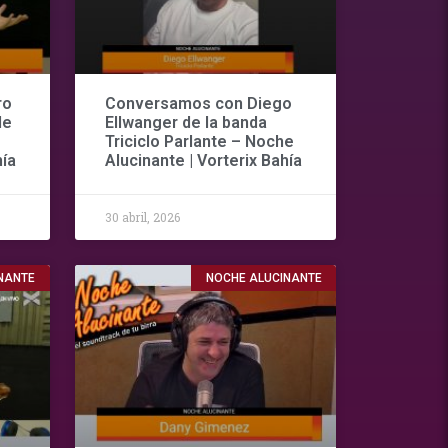
ro
Conversamos con Diego
de
Ellwanger de la banda
Triciclo Parlante – Noche
hía
Alucinante | Vorterix Bahía
30 abril, 2026
NANTE
NOCHE ALUCINANTE