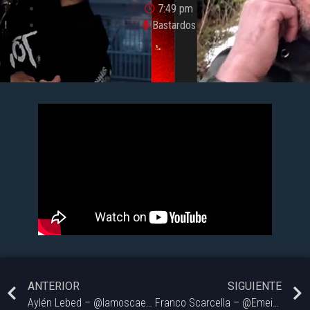
7:49 pm
Bastardos
ANTERIOR
SIGUIENTE
Aylén Lebed – @lamoscaeneltablero | #Bastardos – 04/09.
Franco Scarcella – @Emeindumentaria.ar | #Bastardos – 04/09.