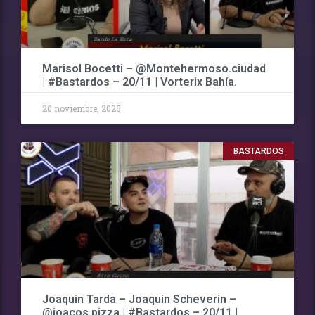
Marisol Bocetti – @Montehermoso.ciudad
| #Bastardos – 20/11 | Vorterix Bahía.
20 noviembre, 2025
BASTARDOS
Joaquin Tarda – Joaquin Scheverin –
@joacos.pizza | #Bastardos – 20/11 |