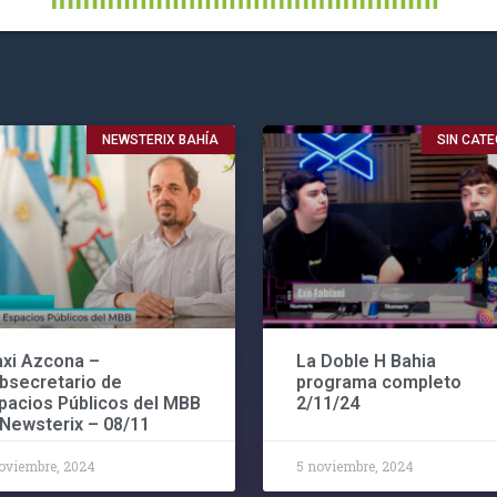
NEWSTERIX BAHÍA
SIN CAT
xi Azcona –
La Doble H Bahia
bsecretario de
programa completo
pacios Públicos del MBB
2/11/24
#Newsterix – 08/11
oviembre, 2024
5 noviembre, 2024