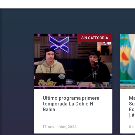
SIN CATEGORÍA
Ultimo programa primera
Ma
temporada La Doble H
Su
Bahía
Es
| 
17 noviembre, 2024
8 n