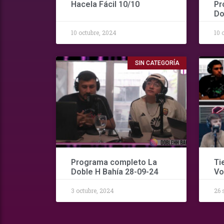
Hacela Fácil 10/10
Pr
Do
10 octubre, 2024
10 
SIN CATEGORÍA
Programa completo La
Ti
Doble H Bahía 28-09-24
Vo
3 octubre, 2024
26 