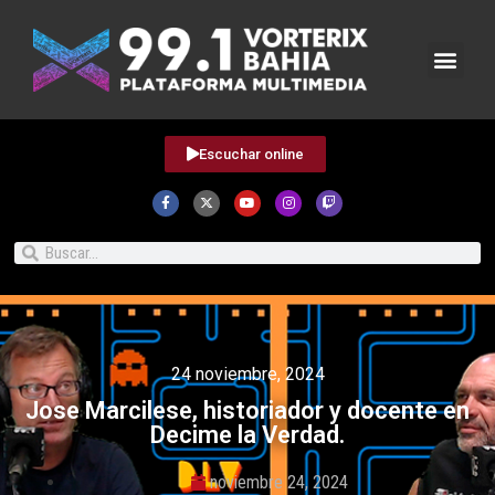
Escuchar online
24 noviembre, 2024
Jose Marcilese, historiador y docente en
Decime la Verdad.
noviembre 24, 2024