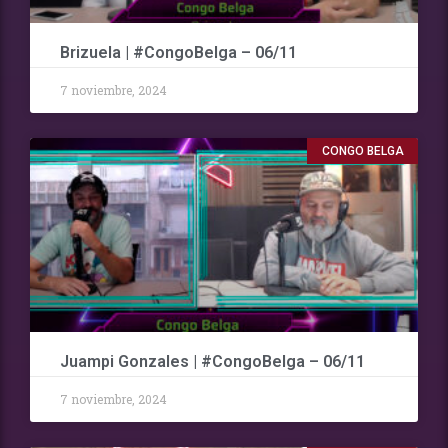
Brizuela | #CongoBelga – 06/11
7 noviembre, 2024
CONGO BELGA
Juampi Gonzales | #CongoBelga – 06/11
7 noviembre, 2024