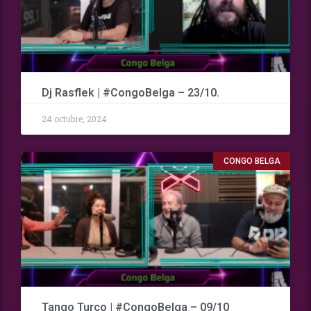
Dj Rasflek | #CongoBelga – 23/10.
24 octubre, 2024
CONGO BELGA
Tango Turco | #CongoBelga – 09/10