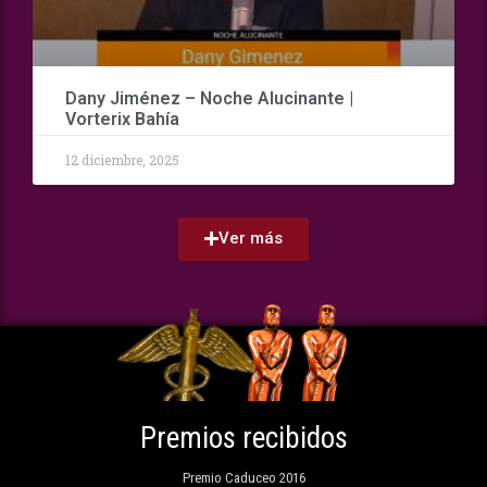
Dany Jiménez – Noche Alucinante |
Vorterix Bahía
12 diciembre, 2025
Ver más
Premios recibidos
Premio Caduceo 2016