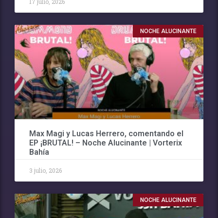
17 julio, 2026
NOCHE ALUCINANTE
Max Magi y Lucas Herrero, comentando el
EP ¡BRUTAL! – Noche Alucinante | Vorterix
Bahía
3 julio, 2026
NOCHE ALUCINANTE