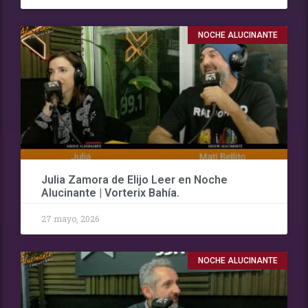
NOCHE ALUCINANTE
Julia Zamora de Elijo Leer en Noche
Alucinante | Vorterix Bahía.
27 mayo, 2026
NOCHE ALUCINANTE