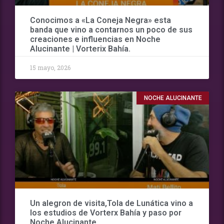
Conocimos a «La Coneja Negra» esta
banda que vino a contarnos un poco de sus
creaciones e influencias en Noche
Alucinante | Vorterix Bahía.
15 mayo, 2026
NOCHE ALUCINANTE
Un alegron de visita,Tola de Lunática vino a
los estudios de Vorterx Bahía y paso por
Noche Alucinante.