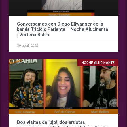
Conversamos con Diego Ellwanger de la
banda Triciclo Parlante – Noche Alucinante
| Vorterix Bahía
30 abril, 2026
NOCHE ALUCINANTE
Dos visitas de lujo!, dos artistas