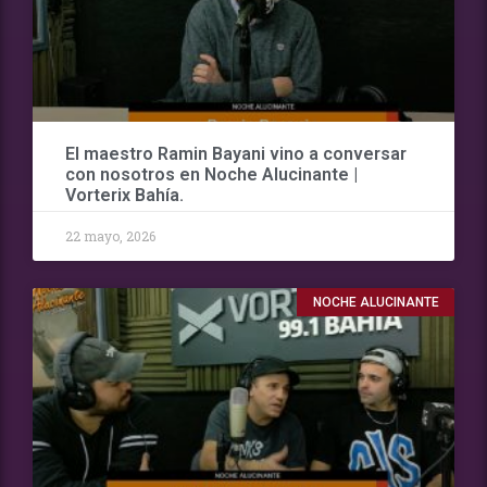
El maestro Ramin Bayani vino a conversar
con nosotros en Noche Alucinante |
Vorterix Bahía.
22 mayo, 2026
NOCHE ALUCINANTE