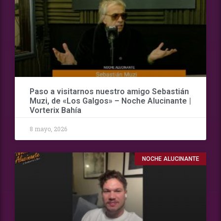
Paso a visitarnos nuestro amigo Sebastián
Muzi, de «Los Galgos» – Noche Alucinante |
Vorterix Bahía
8 mayo, 2026
NOCHE ALUCINANTE