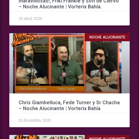
maravillosas!, Friki Frankie y Sofi de Ciervo
– Noche Alucinante | Vorterix Bahía.
30 abril, 2026
NOCHE ALUCINANTE
Chris Giambelluca, Fede Turner y Sr Chacha
– Noche Alucinante | Vorterix Bahía
12 diciembre, 2025