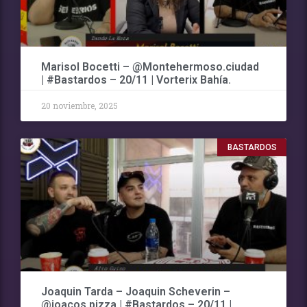
Marisol Bocetti – @Montehermoso.ciudad
| #Bastardos – 20/11 | Vorterix Bahía.
20 noviembre, 2025
BASTARDOS
Joaquin Tarda – Joaquin Scheverin –
@joacos.pizza | #Bastardos – 20/11 |