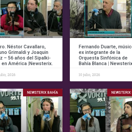
ro. Néstor Cavallaro,
Fernando Duarte, músic
uno Grimaldi y Joaquin
ex integrante de la
tz – 56 años del Sipalki-
Orquesta Sinfónica de
 en América |Newsterix.
Bahía Blanca | Newsterix
julio, 2026
10 julio, 2026
NEWSTERIX BAHÍA
NEWSTERIX