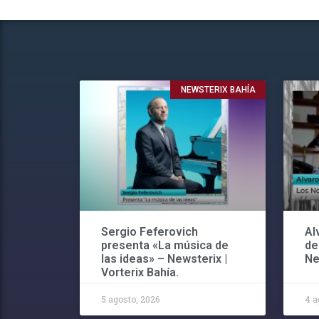
NEWSTERIX BAHÍA
Sergio Feferovich
Al
presenta «La música de
de
las ideas» – Newsterix |
Ne
Vorterix Bahía.
5 agosto, 2026
4 a