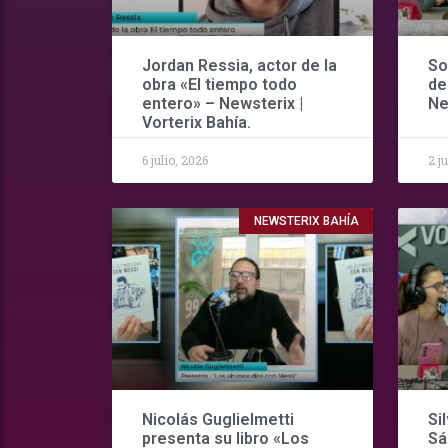
Jordan Ressia, actor de la
So
obra «El tiempo todo
de
entero» – Newsterix |
Ne
Vorterix Bahía.
6 julio, 2026
2 j
NEWSTERIX BAHÍA
Nicolás Guglielmetti
Si
presenta su libro «Los
Sá