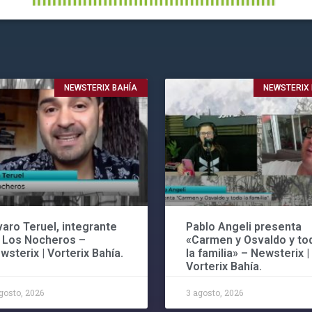
NEWSTERIX BAHÍA
NEWSTERIX
varo Teruel, integrante
Pablo Angeli presenta
 Los Nocheros –
«Carmen y Osvaldo y to
wsterix | Vorterix Bahía.
la familia» – Newsterix |
Vorterix Bahía.
gosto, 2026
3 agosto, 2026