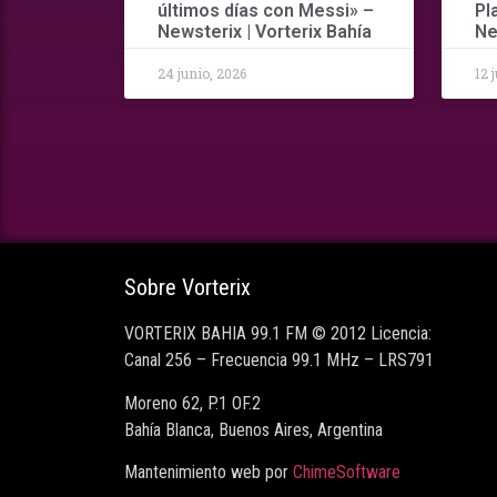
últimos días con Messi» –
Pl
Newsterix | Vorterix Bahía
Ne
24 junio, 2026
12 
Sobre Vorterix
VORTERIX BAHIA 99.1 FM © 2012 Licencia:
Canal 256 – Frecuencia 99.1 MHz – LRS791
Moreno 62, P.1 OF.2
Bahía Blanca, Buenos Aires, Argentina
Mantenimiento web por
ChimeSoftware