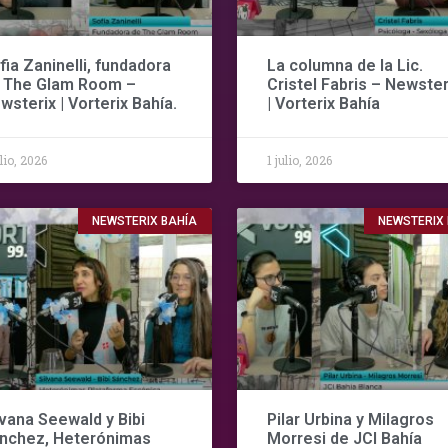
fia Zaninelli, fundadora
La columna de la Lic.
 The Glam Room –
Cristel Fabris – Newster
wsterix | Vorterix Bahía.
| Vorterix Bahía
ulio, 2026
1 julio, 2026
NEWSTERIX BAHÍA
NEWSTERIX
lvana Seewald y Bibi
Pilar Urbina y Milagros
nchez, Heterónimas
Morresi de JCI Bahía