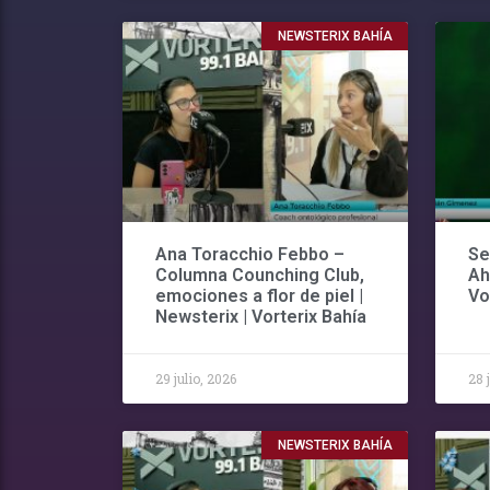
NEWSTERIX BAHÍA
Ana Toracchio Febbo –
Se
Columna Counching Club,
Ah
emociones a flor de piel |
Vo
Newsterix | Vorterix Bahía
29 julio, 2026
28 
NEWSTERIX BAHÍA