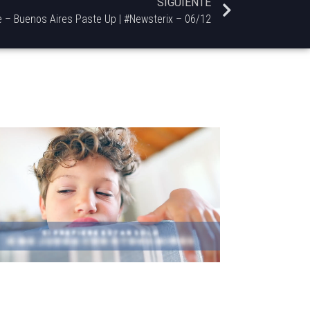
SIGUIENTE
e – Buenos Aires Paste Up | #Newsterix – 06/12