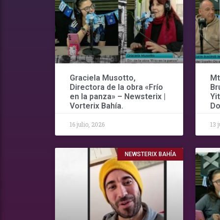
Graciela Musotto,
Mt
Directora de la obra «Frío
Br
en la panza» – Newsterix |
Yi
Vorterix Bahía.
Do
16 julio, 2026
13 
NEWSTERIX BAHÍA