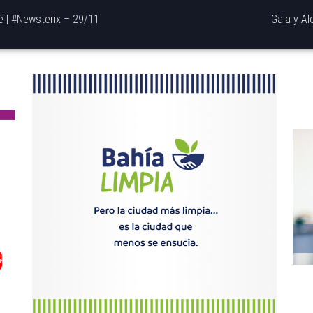
 | #Newsterix – 29/11
Gala y Al