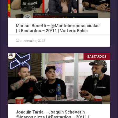
Marisol Bocetti – @Montehermoso.ciudad
| #Bastardos – 20/11 | Vorterix Bahía.
20 noviembre, 2025
BASTARDOS
Joaquin Tarda – Joaquin Scheverin –
@joacos.pizza | #Bastardos – 20/11 |