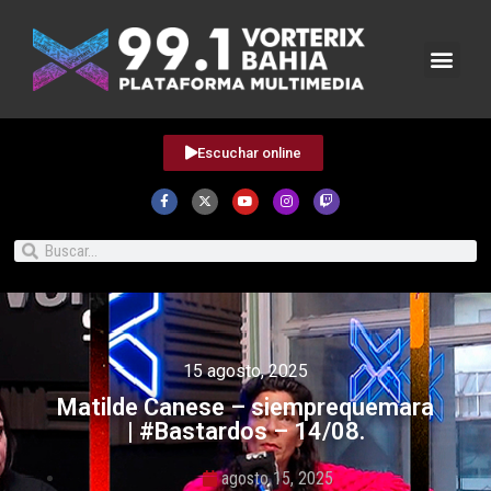
Escuchar online
15 agosto, 2025
Matilde Canese – siemprequemara
| #Bastardos – 14/08.
agosto 15, 2025