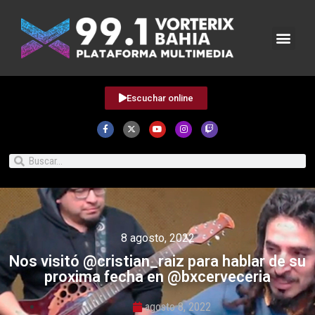
Escuchar online
8 agosto, 2022
Nos visitó @cristian_raiz para hablar de su
proxima fecha en @bxcerveceria
agosto 8, 2022