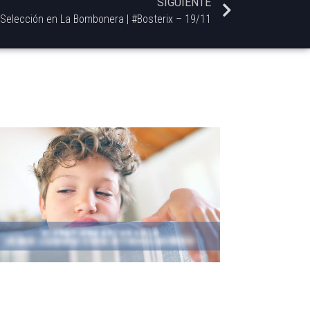
SIGUIENTE
 Selección en La Bombonera | #Bosterix – 19/11