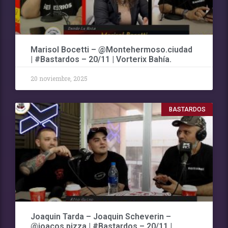
Marisol Bocetti – @Montehermoso.ciudad
| #Bastardos – 20/11 | Vorterix Bahía.
20 noviembre, 2025
BASTARDOS
Joaquin Tarda – Joaquin Scheverin –
@joacos.pizza | #Bastardos – 20/11 |