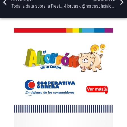
Toda la data sobre la Fiesta de la Primavera en Bahía Blanca
«Horcas», @horcasoficialok el álbum homónimo de la banda de heavy metal fundada por Osvaldo Civile, celebrará su 20 aniversario el próximo jueves en nuestra ciudad. conversamos con el Topo Yañez