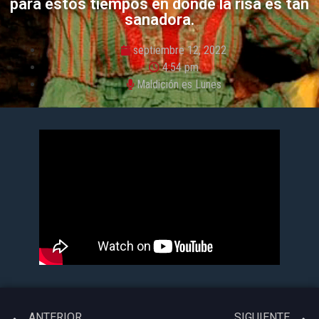
para estos tiempos en donde la risa es tan
sanadora.
septiembre 12, 2022
4:54 pm
Maldición es Lunes
ANTERIOR
SIGUIENTE