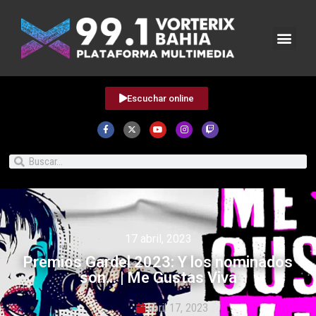
Escuchar online
17 abril, 2023
Premios Gardel 2023: Y los nominados
son… | Me Gustas Viva
abril 17, 2023