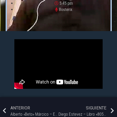
5:45 pm
Bosterix
ANTERIOR
SIGUIENTE
Alberto «Beto» Márcico – Exfutbolista de Boca Juniors | #Bosterix – 07/07.
Diego Estevez – Libro «805 Historias» | #Bosterix.