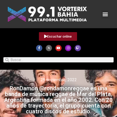
Escuchar online
28 noviembre, 2022
RonDamon @rondamonreggae es una
banda de música reggae de Mar del Plata,
Argentina formada en el año 2002. Con 20
años de trayectoria, el grupo cuenta con
cuatro discos de estudio.