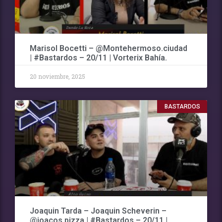
Marisol Bocetti – @Montehermoso.ciudad
| #Bastardos – 20/11 | Vorterix Bahía.
20 noviembre, 2025
BASTARDOS
Joaquin Tarda – Joaquin Scheverin –
@joacos.pizza | #Bastardos – 20/11 |