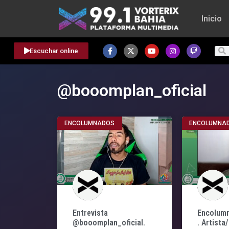
Inicio
Escuchar online
@booomplan_oficial
ENCOLUMNADOS
ENCOLUMNA
Entrevista
Encolumn
@booomplan_oficial.
. Artista