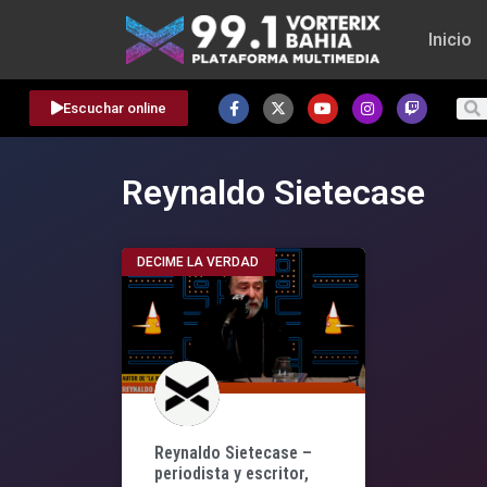
Inicio
Escuchar online
Reynaldo Sietecase
DECIME LA VERDAD
Reynaldo Sietecase –
periodista y escritor,