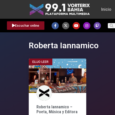
Inicio
Escuchar online
Roberta Iannamico
ELIJO LEER
Roberta Iannamico –
Poeta, Música y Editora