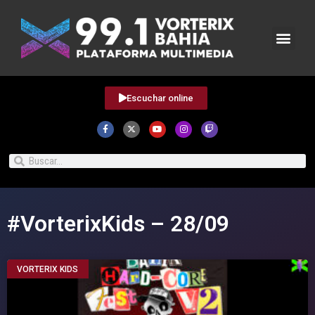
Escuchar online
#VorterixKids – 28/09
VORTERIX KIDS