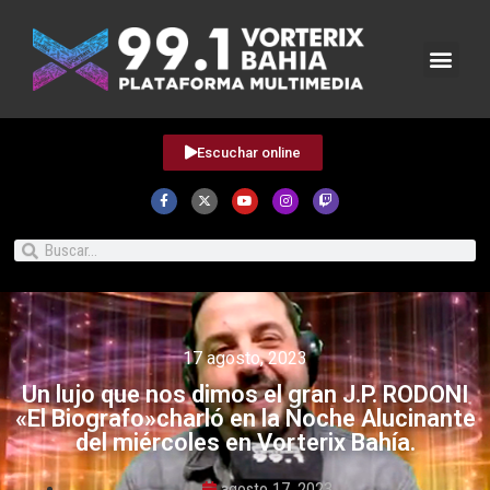
Escuchar online
17 agosto, 2023
Un lujo que nos dimos el gran J.P. RODONI
«El Biografo»charló en la Noche Alucinante
del miércoles en Vorterix Bahía.
agosto 17, 2023