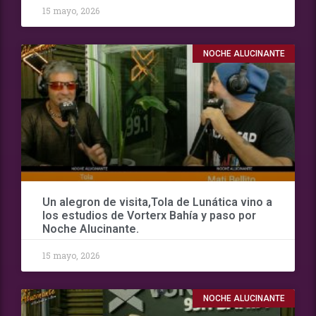
15 mayo, 2026
NOCHE ALUCINANTE
Un alegron de visita,Tola de Lunática vino a
los estudios de Vorterx Bahía y paso por
Noche Alucinante.
15 mayo, 2026
NOCHE ALUCINANTE