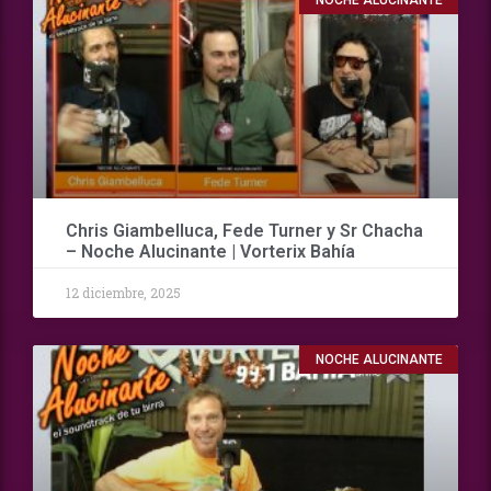
NOCHE ALUCINANTE
Chris Giambelluca, Fede Turner y Sr Chacha
– Noche Alucinante | Vorterix Bahía
12 diciembre, 2025
NOCHE ALUCINANTE