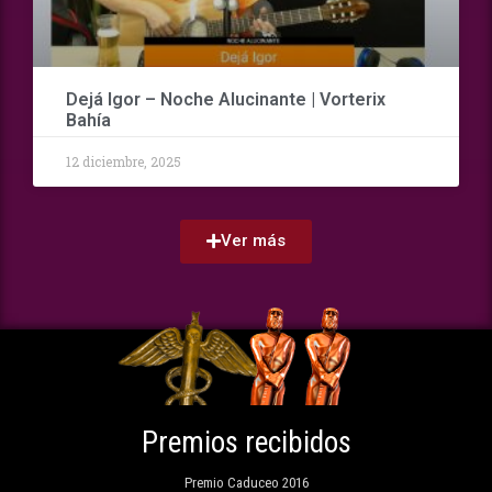
Dejá Igor – Noche Alucinante | Vorterix
Bahía
12 diciembre, 2025
Ver más
Premios recibidos
Premio Caduceo 2016