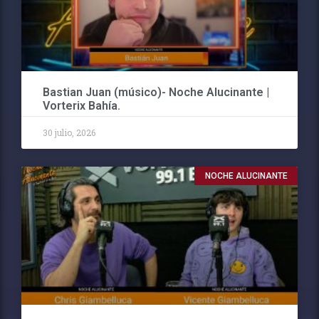
Bastian Juan (músico)- Noche Alucinante |
Vorterix Bahía.
30 julio, 2026
NOCHE ALUCINANTE