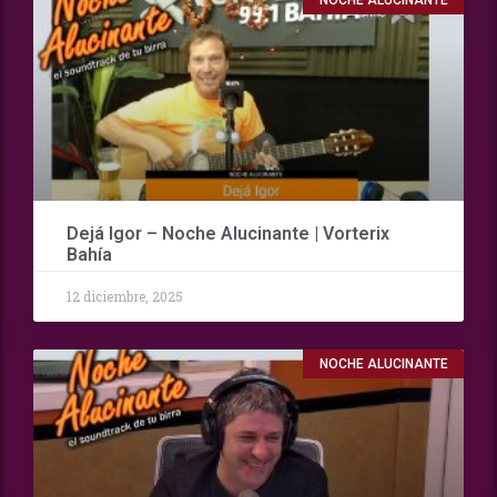
NOCHE ALUCINANTE
Dejá Igor – Noche Alucinante | Vorterix
Bahía
12 diciembre, 2025
NOCHE ALUCINANTE