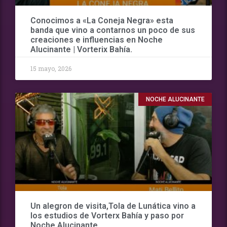
Conocimos a «La Coneja Negra» esta
banda que vino a contarnos un poco de sus
creaciones e influencias en Noche
Alucinante | Vorterix Bahía.
15 mayo, 2026
NOCHE ALUCINANTE
Un alegron de visita,Tola de Lunática vino a
los estudios de Vorterx Bahía y paso por
Noche Alucinante.