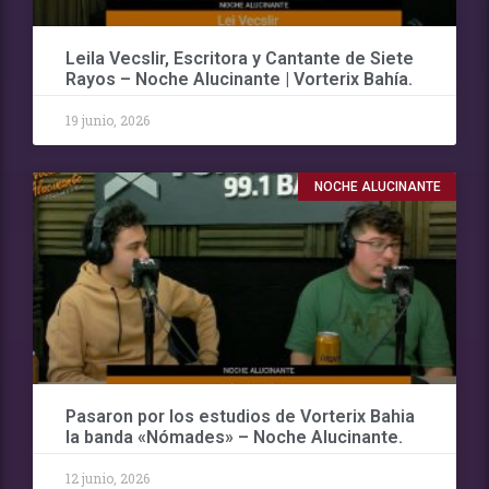
Leila Vecslir, Escritora y Cantante de Siete
Rayos – Noche Alucinante | Vorterix Bahía.
19 junio, 2026
NOCHE ALUCINANTE
Pasaron por los estudios de Vorterix Bahia
la banda «Nómades» – Noche Alucinante.
12 junio, 2026