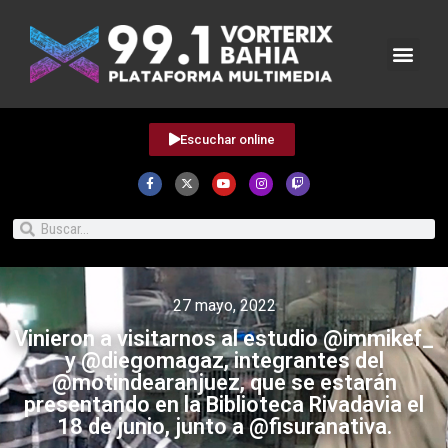
Escuchar online
27 mayo, 2022
Vinieron a visitarnos al estudio @immikef_
y @diegomagaz, integrantes del
@motindearanjuez, que se estarán
presentando en la Biblioteca Rivadavia el
18 de junio, junto a @fisuranativa.