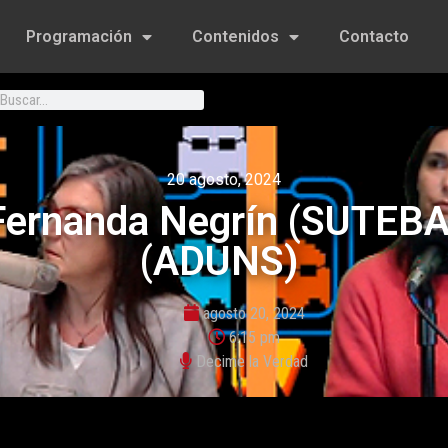
Programación
Contenidos
Contacto
20 agosto, 2024
Fernanda Negrín (SUTEBA)
(ADUNS)
agosto 20, 2024
6:15 pm
Decime la Verdad