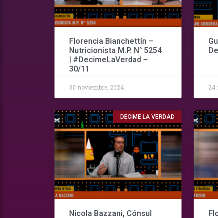
Florencia Bianchettín –
Gu
Nutricionista M.P. N° 5254
De
| #DecimeLaVerdad –
30/11
30 noviembre, 2024
24 
DECIME LA VERDAD
Nicola Bazzani, Cónsul
Fl