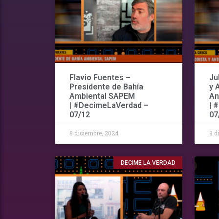
Flavio Fuentes –
Ju
Presidente de Bahía
y 
Ambiental SAPEM
An
| #DecimeLaVerdad –
| 
07/12
07
8 diciembre, 2024
8 d
DECIME LA VERDAD