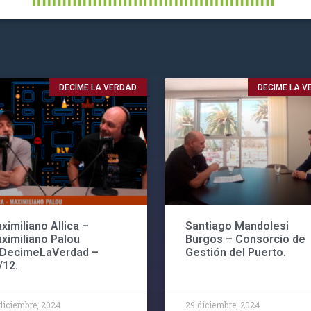
DECIME LA VERDAD
DECIME LA 
ximiliano Allica –
Santiago Mandolesi
ximiliano Palou
Burgos – Consorcio de
#DecimeLaVerdad –
Gestión del Puerto.
/12.
diciembre, 2024
29 diciembre, 2024