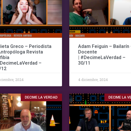
lieta Greco – Periodista
Adam Feiguin – Bailarín 
Antropóloga Revista
Docente
fibia
| #DecimeLaVerdad –
#DecimeLaVerdad –
30/11
/12
iciembre, 2024
4 diciembre, 2024
DECIME LA VERDAD
DECIME LA 