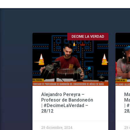
DECIME LA VERDAD
Alejandro Pereyra –
Ma
Profesor de Bandoneón
Ma
| #DecimeLaVerdad –
| 
28/12
28
29 diciembre, 2024
29 