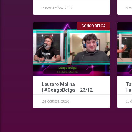
2 noviembre, 2024
2 n
CONGO BELGA
Lautaro Molina
Ta
| #CongoBelga – 23/12.
| 
24 octubre, 2024
11 