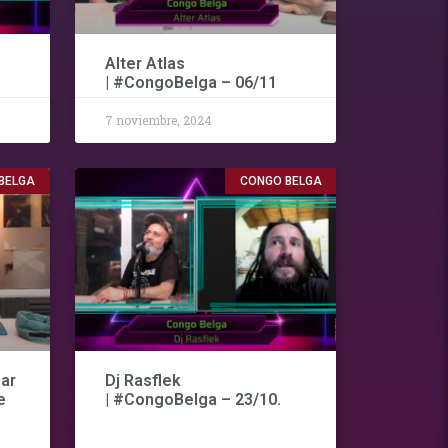
Alter Atlas
| #CongoBelga – 06/11
7 noviembre, 2024
BELGA
CONGO BELGA
iar
Dj Rasflek
e
| #CongoBelga – 23/10.