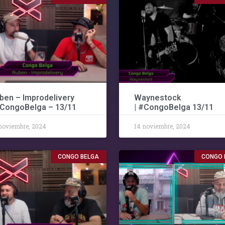
ben – Improdelivery
Waynestock
#CongoBelga – 13/11
| #CongoBelga 13/11
noviembre, 2024
14 noviembre, 2024
CONGO BELGA
CONGO 