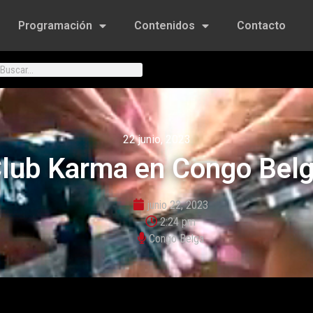
Programación
Contenidos
Contacto
22 junio, 2023
lub Karma en Congo Bel
junio 22, 2023
2:24 pm
Congo Belga