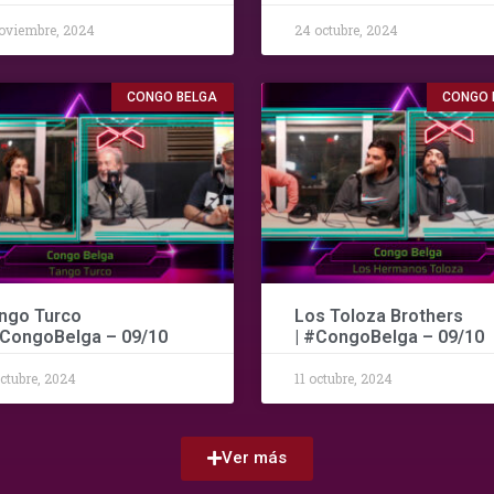
oviembre, 2024
24 octubre, 2024
CONGO BELGA
CONGO 
ngo Turco
Los Toloza Brothers
#CongoBelga – 09/10
| #CongoBelga – 09/10
octubre, 2024
11 octubre, 2024
Ver más