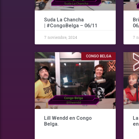
Suda La Chancha
Br
| #CongoBelga – 06/11
06
7 noviembre, 2024
7 n
CONGO BELGA
Lill Wendd en Congo
La
Belga.
en