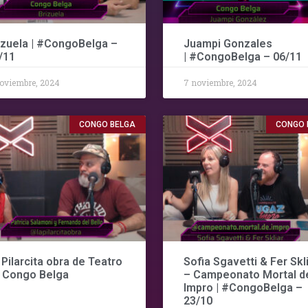
izuela | #CongoBelga –
Juampi Gonzales
/11
| #CongoBelga – 06/11
oviembre, 2024
7 noviembre, 2024
CONGO BELGA
CONGO 
 Pilarcita obra de Teatro
Sofia Sgavetti & Fer Skl
 Congo Belga
– Campeonato Mortal d
Impro | #CongoBelga –
23/10