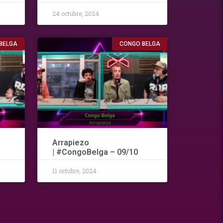
24 octubre, 2024
BELGA
CONGO BELGA
Arrapiezo
| #CongoBelga – 09/10
11 octubre, 2024