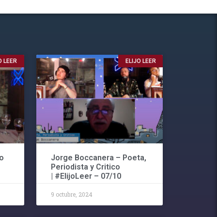
O LEER
ELIJO LEER
o
Jorge Boccanera – Poeta,
Periodista y Critico
| #ElijoLeer – 07/10
9 octubre, 2024