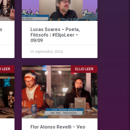
o
Lucas Soares – Poeta,
Filósofo | #ElijoLeer –
09/09
10 septiembre, 2024
O LEER
ELIJO LEER
Flor Alonso Revelli – Veo