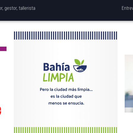
, gestor, tallerista
Entre