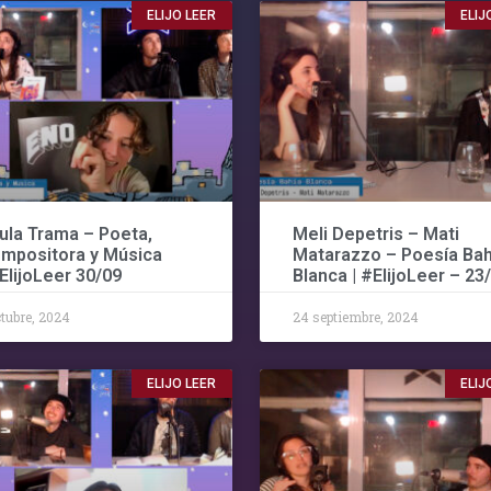
ELIJO LEER
ELIJ
ula Trama – Poeta,
Meli Depetris – Mati
mpositora y Música
Matarazzo – Poesía Bah
#ElijoLeer 30/09
Blanca | #ElijoLeer – 23
ctubre, 2024
24 septiembre, 2024
ELIJO LEER
ELIJ