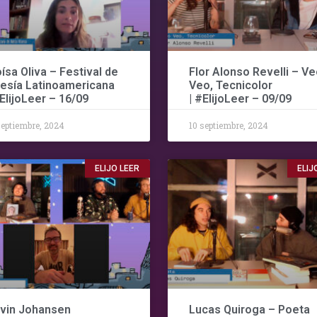
oísa Oliva – Festival de
Flor Alonso Revelli – Ve
esía Latinoamericana
Veo, Tecnicolor
#ElijoLeer – 16/09
| #ElijoLeer – 09/09
septiembre, 2024
10 septiembre, 2024
ELIJO LEER
ELIJ
vin Johansen
Lucas Quiroga – Poeta