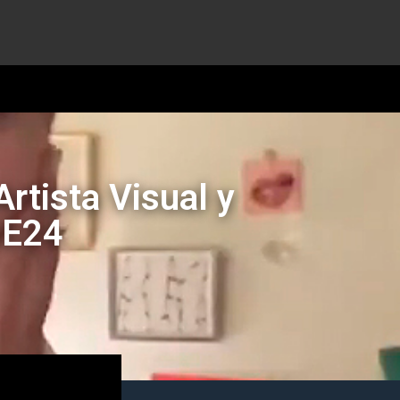
rtista Visual y
1E24