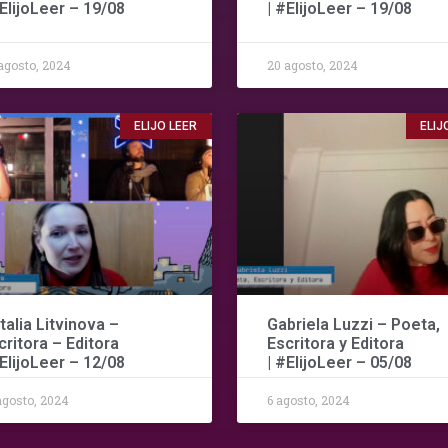
#ElijoLeer – 19/08
| #ElijoLeer – 19/08
agosto, 2024
20 agosto, 2024
ELIJO LEER
ELIJ
talia Litvinova –
Gabriela Luzzi – Poeta,
critora – Editora
Escritora y Editora
#ElijoLeer – 12/08
| #ElijoLeer – 05/08
agosto, 2024
6 agosto, 2024