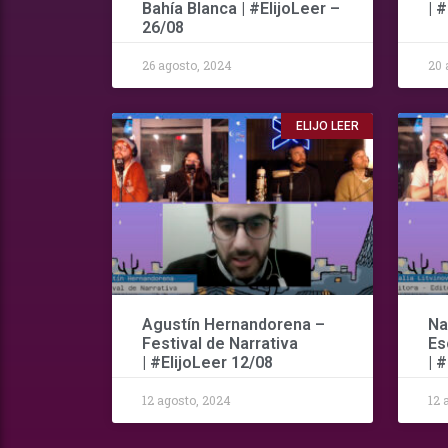
Bahía Blanca | #ElijoLeer –
| 
26/08
26 agosto, 2024
20 
ELIJO LEER
Agustín Hernandorena –
Na
Festival de Narrativa
Es
| #ElijoLeer 12/08
| 
12 agosto, 2024
12 