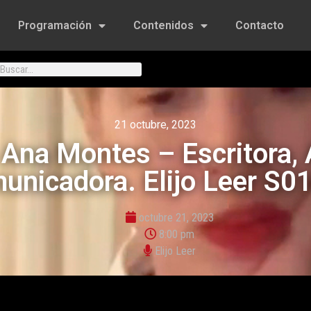
Programación
Contenidos
Contacto
21 octubre, 2023
 Ana Montes – Escritora, A
unicadora. Elijo Leer S0
octubre 21, 2023
8:00 pm
Elijo Leer