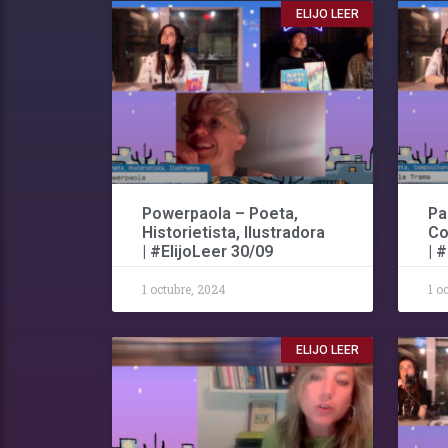
ELIJO LEER
Powerpaola – Poeta,
Pa
Historietista, Ilustradora
Co
| #ElijoLeer 30/09
| 
1 octubre, 2024
1 o
ELIJO LEER