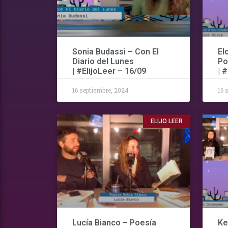
Sonia Budassi – Con El
El
Diario del Lunes
Po
| #ElijoLeer – 16/09
| 
16 septiembre, 2024
16 
ELIJO LEER
Lucía Bianco – Poesía
Ke