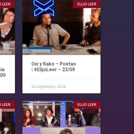
O LEER
ELIJO LEER
Oxi y Kako – Poetas
ía
| #ElijoLeer – 23/09
/09
24 septiembre, 2024
O LEER
ELIJO LEER