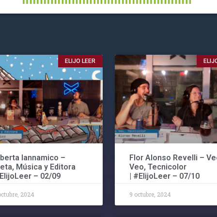
ELIJO LEER
ELIJ
berta Iannamico –
Flor Alonso Revelli – Ve
eta, Música y Editora
Veo, Tecnicolor
#ElijoLeer – 02/09
| #ElijoLeer – 07/10
octubre, 2024
9 octubre, 2024