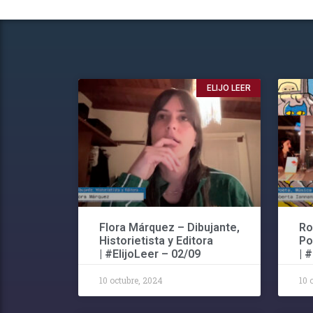
ELIJO LEER
Flora Márquez – Dibujante,
Ro
Historietista y Editora
Po
| #ElijoLeer – 02/09
| 
10 octubre, 2024
10 