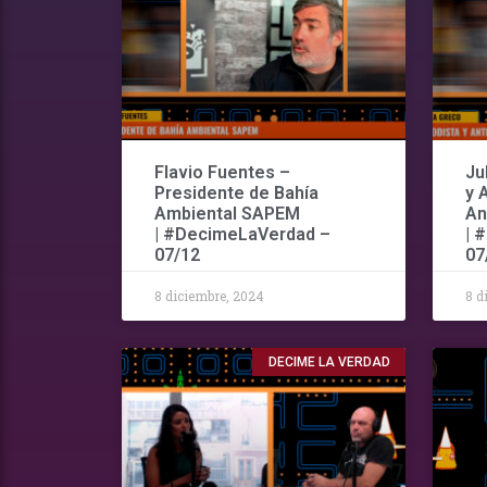
Flavio Fuentes –
Ju
Presidente de Bahía
y 
Ambiental SAPEM
An
| #DecimeLaVerdad –
| 
07/12
07
8 diciembre, 2024
8 d
DECIME LA VERDAD