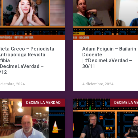
lieta Greco – Periodista
Adam Feiguin – Bailarín 
Antropóloga Revista
Docente
fibia
| #DecimeLaVerdad –
#DecimeLaVerdad –
30/11
/12
iciembre, 2024
4 diciembre, 2024
DECIME LA VERDAD
DECIME LA 