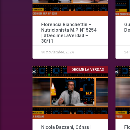
Florencia Bianchettín –
Gu
Nutricionista M.P. N° 5254
De
| #DecimeLaVerdad –
30/11
30 noviembre, 2024
24 
DECIME LA VERDAD
Nicola Bazzani, Cónsul
Fl