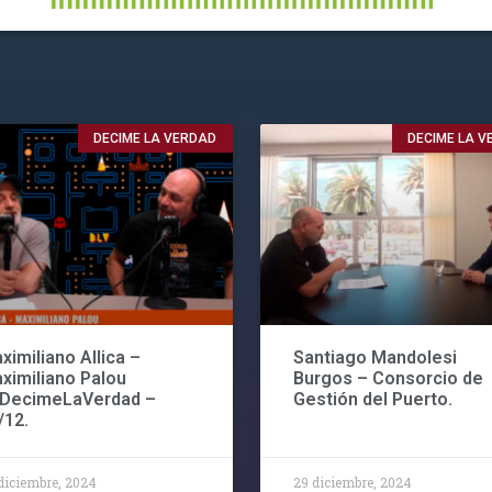
DECIME LA VERDAD
DECIME LA 
ximiliano Allica –
Santiago Mandolesi
ximiliano Palou
Burgos – Consorcio de
#DecimeLaVerdad –
Gestión del Puerto.
/12.
diciembre, 2024
29 diciembre, 2024