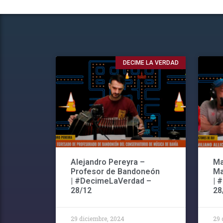
DECIME LA VERDAD
Alejandro Pereyra –
Ma
Profesor de Bandoneón
Ma
| #DecimeLaVerdad –
| 
28/12
28
29 diciembre, 2024
29 