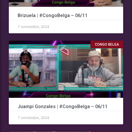
Brizuela | #CongoBelga – 06/11
7 noviembre, 2024
CONGO BELGA
Juampi Gonzales | #CongoBelga – 06/11
7 noviembre, 2024