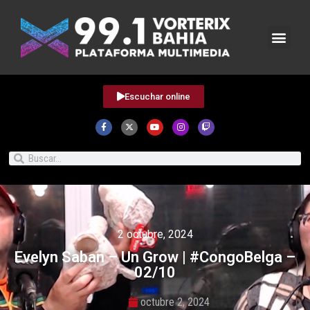
Escuchar online
2 octubre, 2024
Evelyn Saban – Un Grow | #CongoBelga –
02/10
octubre 2, 2024