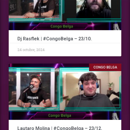
Dj Rasflek | #CongoBelga – 23/10.
24 octubre, 2024
CONGO BELGA
Lautaro Molina | #CongoBelga – 23/12.