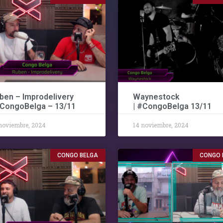
ben – Improdelivery
Waynestock
#CongoBelga – 13/11
| #CongoBelga 13/11
noviembre, 2024
14 noviembre, 2024
CONGO BELGA
CONGO 