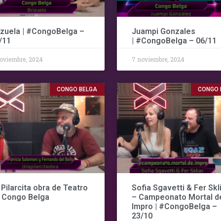
izuela | #CongoBelga –
Juampi Gonzales
/11
| #CongoBelga – 06/11
oviembre, 2024
7 noviembre, 2024
CONGO BELGA
CONGO 
 Pilarcita obra de Teatro
Sofia Sgavetti & Fer Skl
 Congo Belga
– Campeonato Mortal d
Impro | #CongoBelga –
23/10