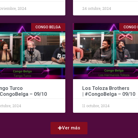
oviembre, 2024
24 octubre, 2024
CONGO BELGA
CONGO 
ngo Turco
Los Toloza Brothers
#CongoBelga – 09/10
| #CongoBelga – 09/10
octubre, 2024
11 octubre, 2024
Ver más