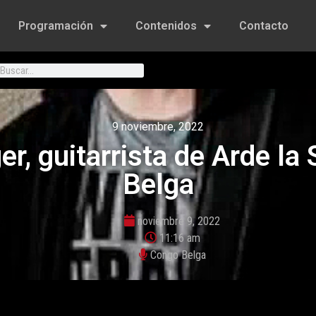
Programación
Contenidos
Contacto
9 noviembre, 2022
r, guitarrista de Arde l
Belga
noviembre 9, 2022
11:16 am
Congo Belga