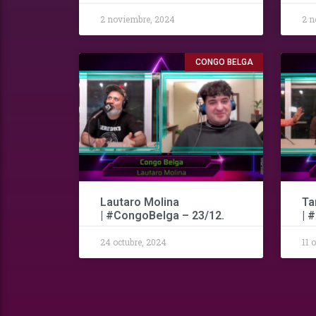
2 noviembre, 2024
2 n
CONGO BELGA
Lautaro Molina
Ta
| #CongoBelga – 23/12.
| 
24 octubre, 2024
11 