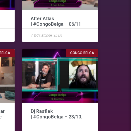
Alter Atlas
| #CongoBelga – 06/11
7 noviembre, 2024
BELGA
CONGO BELGA
iar
Dj Rasflek
e
| #CongoBelga – 23/10.