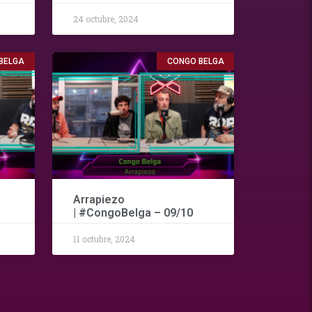
24 octubre, 2024
BELGA
CONGO BELGA
Arrapiezo
| #CongoBelga – 09/10
11 octubre, 2024