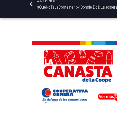
ANTERIOR
#QueNoTeLaConteiner by Bonnie Doll: La esper