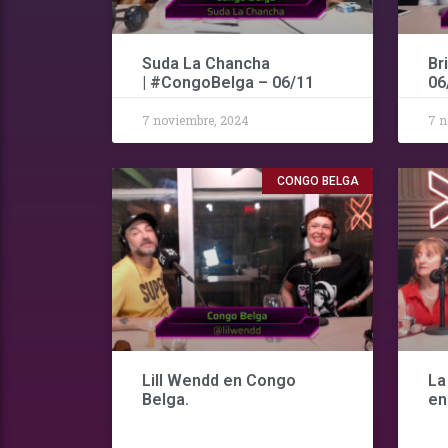
Suda La Chancha
Br
| #CongoBelga – 06/11
06
7 noviembre, 2024
7 n
CONGO BELGA
Lill Wendd en Congo
La
Belga.
en