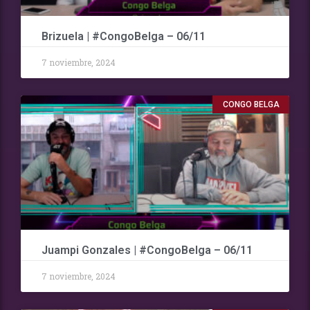
Brizuela | #CongoBelga – 06/11
7 noviembre, 2024
CONGO BELGA
Juampi Gonzales | #CongoBelga – 06/11
7 noviembre, 2024