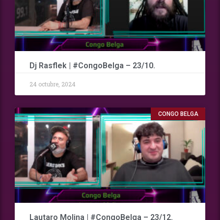
Dj Rasflek | #CongoBelga – 23/10.
24 octubre, 2024
CONGO BELGA
Lautaro Molina | #CongoBelga – 23/12.