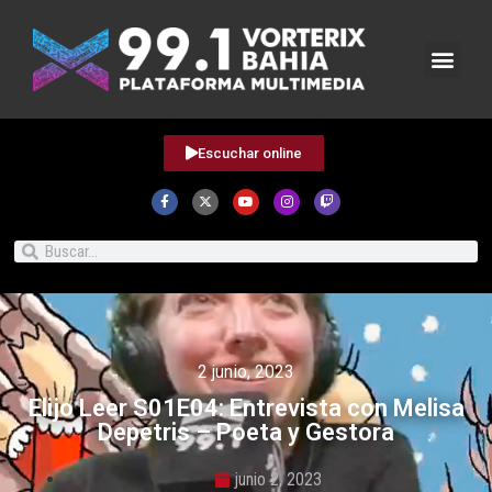
Escuchar online
2 junio, 2023
Elijo Leer S01E04: Entrevista con Melisa
Depetris – Poeta y Gestora
junio 2, 2023